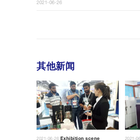
2021-06-26
其他新闻
scene
Exhibition scene
2021-06-26
2021-0